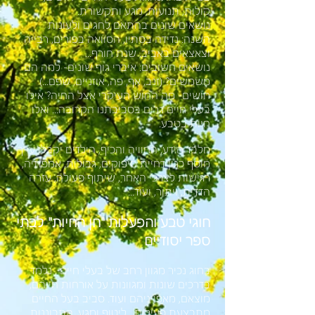
קולות, תנועות, מגע ותקשורת.
נושאים שונים בהתאם לחגים ולעונות
השנה: נדידה בסתיו, הסוואה בפורים, רבייה
וצאצאים באביב, שנת חורף...
נושאים חשובים: איברי גוף שונים- למה הם
משמשים? (זנב, אף, פה, אוזניים, שפם...)
חושים- מה החוש העיקרי אצל החיה? אילו
בעלי חיים גרים בסביבתנו הקרובה... ואלו
חיות בטבע.
מלבד הידע, החוויה והכיף, הילדים יקבלו ערך
מוסף כגון דחיית סיפוקים, גבולות, אמפתיה,
רגישות לצרכי האחר, שיתוף פעולה, עזרה
הדדית, ויתור, ועוד...
חוגי טבע והפעלות "חן החיות" לבתי
ספר יסודיים
בחוג נכיר מגוון רחב של בעלי חיים , נלמד
בדרכים שונות ומגוונות על אורחות חייהם,
מוצאם, מאפייניהם ועוד. סביב בעל החיים
מתבצעת פעילות , ליטוף ומגע, התבוננות ,