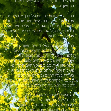
ורוכש תכונות ויכולות שמשמשות אותו
בהמשך חייו.
בחוג הטבע ובעלי חיים לגיל הרך אנו עובדים
על פיתוח החושים ורכישת מיומניות ותכונות
מהותיות. יתרונם הגדול של בעלי החיים הוא
ביכולתם להכיל את הילד שמלטפם, "משוחח"
עמם, מאכילם ועוד.
בחוג נפגוש את בעלי החיים השונים שחלקם
מוכרים לכולנו וחלקם חדשים ומפתיעים.
נלמד דרך פעילויות שונות ומגוונות על
אורחות חייו של בעל החיים, מוצאו, מגוריו,
ממה ניזון ועוד. סביב בעל החיים תתקיים
פעילות ולימוד, התבוננות, האכלה, מגע ועוד.
בעזרת בעלי החיים נכיר גם את הטבע
סביבנו - נתייחס למזג האויר, לעונות השנה,
לסביבה הטבעית בה גרים בעלי החיים ועוד.
דוגמאות לפעילות מגוונת עם בעל
חיים:האכלת החיות, ציורים ויצירות, סיפורים
ואגדות, הצגות, משחקים, שירים ועוד...
צפייה בהתנהגות בעלי החיים- חושים,