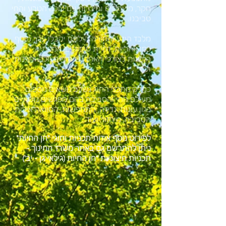
חקר, משחקים והיכרות עם עולם הטבע והחי
סביבנו.
מלבד הידע והחוויה הילדים יקבלו ערך מוסף
כמו אחריות, דחיית סיפוקים, אמפתיה,
רגישות לצורכי האחר, שיתוף פעולה ותרנות
ועוד.
כחלק מתכני החוג נשלב נושאים נוספים
מעולם החי והסביבה בהם מפגשים נושאיים
כגון עונות, נדידה, התחפשות, הסוואה איכות
הסביבה, מיחזור ועוד...
לפירוט נוסף אודות תכניות וחוגי "חן החיות"
ניתן להתרשם גם באתר משרד החינוך -
תכניות חיצוניות "חן החיות (גילאי גן - יב')