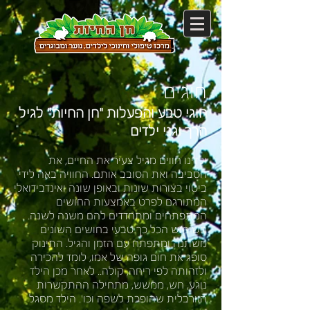
חוגים
חוגי טבע והפעלות "חן החיות" לגיל
הרך וגני ילדים
ילדינו חווים מגיל צעיר את החיים, את
הסביבה ואת הסובב אותם. החוויה באה לידי
ביטוי בצורות שונות ובאופן שונה ואינדבידואלי
המתורגם לפרט באמצעות החושים
המתפתחים ומתחדדים להם משנה לשנה.
השימוש הכל כך טבעי בחושים השונים
משתנה ומתפתח עם הזמן והגיל. התינוק
סופג את חום גופה של אמו, לומד להכירה
ולזהותה לפי ריחה, קולה.. לאחר מכן הילד
נוגע, חש, ממשש, מתחילה ההתקשרות
הוורבלית שהופכת לשפה וכו'. הילד מסגל